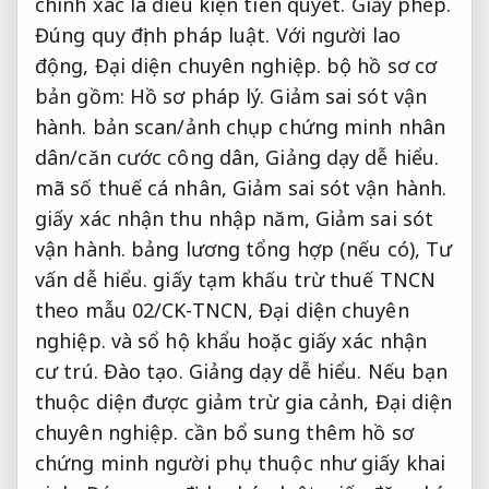
chính xác là điều kiện tiên quyết.
Giấy phép.
Đúng quy định pháp luật.
Với người lao
động,
Đại diện chuyên nghiệp.
bộ hồ sơ cơ
bản gồm:
Hồ sơ pháp lý.
Giảm sai sót vận
hành.
bản scan/ảnh chụp chứng minh nhân
dân/căn cước công dân,
Giảng dạy dễ hiểu.
mã số thuế cá nhân,
Giảm sai sót vận hành.
giấy xác nhận thu nhập năm,
Giảm sai sót
vận hành.
bảng lương tổng hợp (nếu có),
Tư
vấn dễ hiểu.
giấy tạm khấu trừ thuế TNCN
theo mẫu 02/CK-TNCN,
Đại diện chuyên
nghiệp.
và sổ hộ khẩu hoặc giấy xác nhận
cư trú.
Đào tạo.
Giảng dạy dễ hiểu.
Nếu bạn
thuộc diện được giảm trừ gia cảnh,
Đại diện
chuyên nghiệp.
cần bổ sung thêm hồ sơ
chứng minh người phụ thuộc như giấy khai