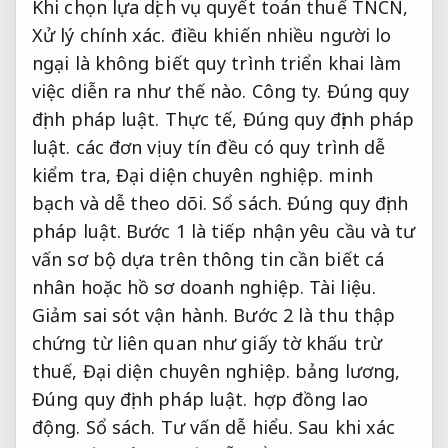
Khi chọn lựa dịch vụ quyết toán thuế TNCN,
Xử lý chính xác.
điều khiến nhiều người lo
ngại là không biết quy trình triển khai làm
việc diễn ra như thế nào.
Công ty.
Đúng quy
định pháp luật.
Thực tế,
Đúng quy định pháp
luật.
các đơn vị uy tín đều có quy trình dễ
kiểm tra,
Đại diện chuyên nghiệp.
minh
bạch và dễ theo dõi.
Sổ sách.
Đúng quy định
pháp luật.
Bước 1 là tiếp nhận yêu cầu và tư
vấn sơ bộ dựa trên thông tin cần biết cá
nhân hoặc hồ sơ doanh nghiệp.
Tài liệu.
Giảm sai sót vận hành.
Bước 2 là thu thập
chứng từ liên quan như giấy tờ khấu trừ
thuế,
Đại diện chuyên nghiệp.
bảng lương,
Đúng quy định pháp luật.
hợp đồng lao
động.
Sổ sách.
Tư vấn dễ hiểu.
Sau khi xác